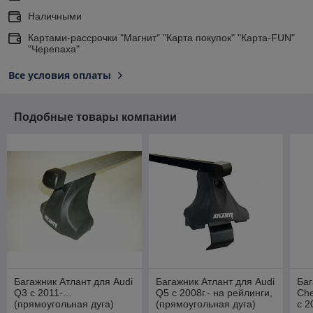
Наличными
Картами-рассрочки "Магнит" "Карта покупок" "Карта-FUN"
"Черепаха"
Все условия оплаты
Подобные товары компании
Багажник Атлант для Audi
Багажник Атлант для Audi
Баг
Q3 с 2011-...
Q5 с 2008г.- на рейлинги,
Che
(прямоугольная дуга)
(прямоугольная дуга)
с 2