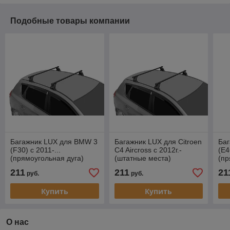
Подобные товары компании
Багажник LUX для BMW 3
Багажник LUX для Citroen
Ба
(F30) c 2011-...
C4 Aircross с 2012г.-
(E4
(прямоугольная дуга)
(штатные места)
(пр
(прямоугольная дуга)
211
211
21
руб.
руб.
Купить
Купить
О нас