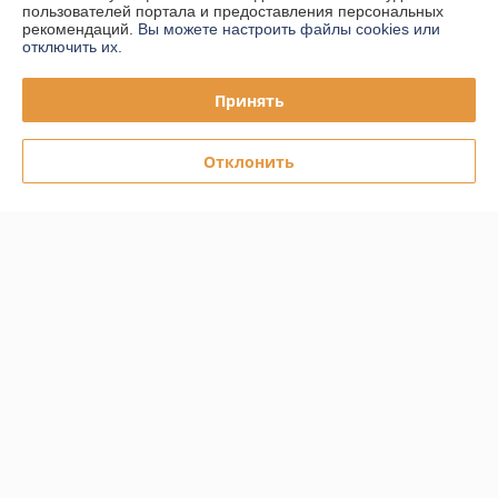
пользователей портала и предоставления персональных
рекомендаций.
Вы можете настроить файлы cookies или
Покупатель
06.04.2026
отключить их.
Отлично
Принять
Качественный товар. Быстро доставили.
Отклонить
Сделка подтверждена через корзину
Показать все отзывы
О нас
Контакты
Доставка и оплата
График работы