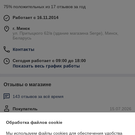
75% положительных из 17 отзывов за год
Работает с 16.11.2014
г. Минск
ул. Притыцкого 62/в (здание магазина Serge), Минск,
Беларусь
Контакты
Сегодня работает с 09:00 до 18:00
Показать весь график работы
Отзывы о магазине
143 отзывов за всё время
Покупатель
15.07.2026
Отлично
Обработка файлов cookie
Привезли быстро. Качество ок.
Мы используем файлы cookies для обеспечения удобства