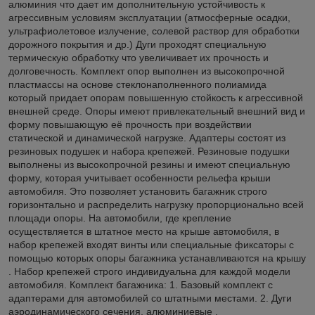
алюминия что дает им дополнительную устойчивость к
агрессивным условиям эксплуатации (атмосферные осадки,
ультрафиолетовое излучение, солевой раствор для обработки
дорожного покрытия и др.) Дуги проходят специальную
термическую обработку что увеличивает их прочность и
долговечность. Комплект опор выполнен из высокопрочной
пластмассы на основе стеклонаполненного полиамида
который придает опорам повышенную стойкость к агрессивной
внешней среде. Опоры имеют привлекательный внешний вид и
форму повышающую её прочность при воздействии
статической и динамической нагрузке. Адаптеры состоят из
резиновых подушек и набора крепежей. Резиновые подушки
выполнены из высокопрочной резины и имеют специальную
форму, которая учитывает особенности рельефа крыши
автомобиля. Это позволяет установить багажник строго
горизонтально и распределить нагрузку пропорционально всей
площади опоры. На автомобили, где крепление
осуществляется в штатное место на крыше автомобиля, в
набор крепежей входят винты или специальные фиксаторы с
помощью которых опоры багажника устанавливаются на крышу
. Набор крепежей строго индивидуальна для каждой модели
автомобиля. Комплект багажника: 1. Базовый комплект с
адаптерами для автомобилей со штатными местами. 2. Дуги
аэродинамического сечения, алюминиевые .