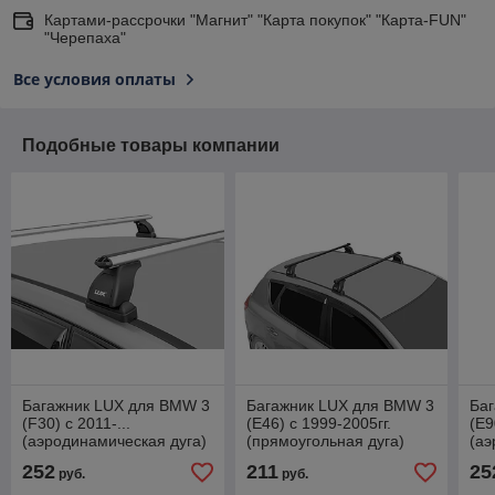
Картами-рассрочки "Магнит" "Карта покупок" "Карта-FUN"
"Черепаха"
Все условия оплаты
Подобные товары компании
Багажник LUX для BMW 3
Багажник LUX для BMW 3
Ба
(F30) c 2011-...
(E46) c 1999-2005гг.
(E9
(аэродинамическая дуга)
(прямоугольная дуга)
(аэ
252
211
25
руб.
руб.