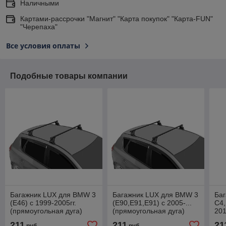
Наличными
Картами-рассрочки "Магнит" "Карта покупок" "Карта-FUN"
"Черепаха"
Все условия оплаты
Подобные товары компании
Багажник LUX для BMW 3
Багажник LUX для BMW 3
Баг
(E46) c 1999-2005гг.
(E90,E91,E91) c 2005-...
С4,
(прямоугольная дуга)
(прямоугольная дуга)
201
дуг
211
211
21