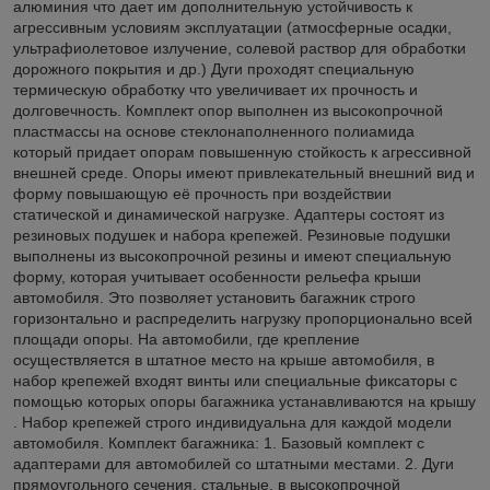
алюминия что дает им дополнительную устойчивость к
агрессивным условиям эксплуатации (атмосферные осадки,
ультрафиолетовое излучение, солевой раствор для обработки
дорожного покрытия и др.) Дуги проходят специальную
термическую обработку что увеличивает их прочность и
долговечность. Комплект опор выполнен из высокопрочной
пластмассы на основе стеклонаполненного полиамида
который придает опорам повышенную стойкость к агрессивной
внешней среде. Опоры имеют привлекательный внешний вид и
форму повышающую её прочность при воздействии
статической и динамической нагрузке. Адаптеры состоят из
резиновых подушек и набора крепежей. Резиновые подушки
выполнены из высокопрочной резины и имеют специальную
форму, которая учитывает особенности рельефа крыши
автомобиля. Это позволяет установить багажник строго
горизонтально и распределить нагрузку пропорционально всей
площади опоры. На автомобили, где крепление
осуществляется в штатное место на крыше автомобиля, в
набор крепежей входят винты или специальные фиксаторы с
помощью которых опоры багажника устанавливаются на крышу
. Набор крепежей строго индивидуальна для каждой модели
автомобиля. Комплект багажника: 1. Базовый комплект с
адаптерами для автомобилей со штатными местами. 2. Дуги
прямоугольного сечения, стальные, в высокопрочной