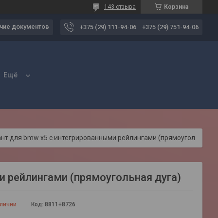
143 отзыва
Корзина
чие документов
+375 (29) 111-94-06
+375 (29) 751-94-06
Ещё
Багажник атлант для bmw x5 с интегрированными рейлингами (прямоугольная дуга)
 рейлингами (прямоугольная дуга)
аличии
Код:
8811+8726