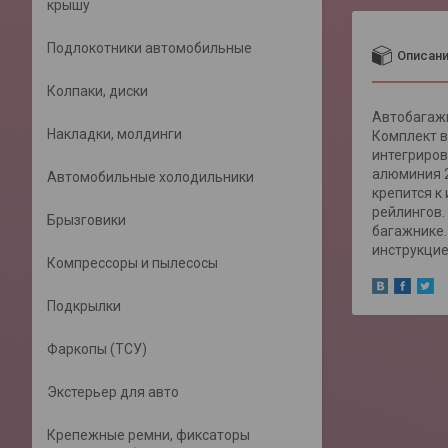
крышу
Подлокотники автомобильные
Описан
Колпаки, диски
Автобагажн
Накладки, молдинги
Комплект в
интегриров
алюминия 2
Автомобильные холодильники
крепится к
рейлингов.
Брызговики
багажнике.
инструкцие
Компрессоры и пылесосы
Подкрылки
Фаркопы (ТСУ)
Экстерьер для авто
Крепежные ремни, фиксаторы