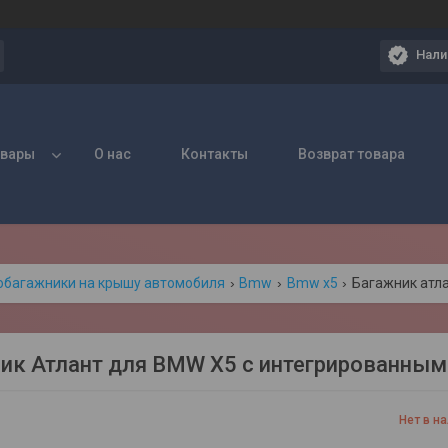
Нали
овары
О нас
Контакты
Возврат товара
обагажники на крышу автомобиля
Bmw
Bmw x5
ик Атлант для BMW X5 с интегрированными
Нет в н