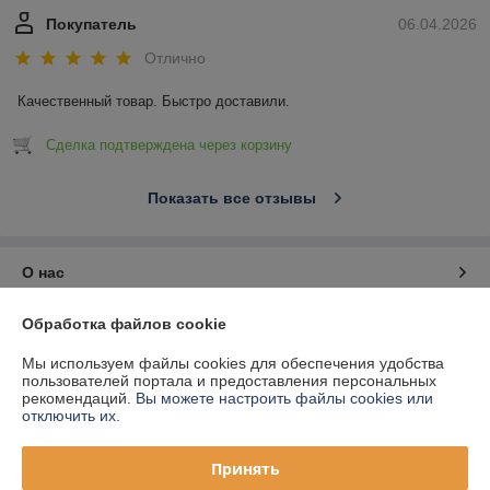
Покупатель
06.04.2026
Отлично
Качественный товар. Быстро доставили.
Сделка подтверждена через корзину
Показать все отзывы
О нас
Обработка файлов cookie
Контакты
Мы используем файлы cookies для обеспечения удобства
Доставка и оплата
пользователей портала и предоставления персональных
рекомендаций.
Вы можете настроить файлы cookies или
отключить их.
График работы
Принять
Полная версия сайта