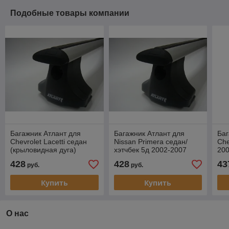
Подобные товары компании
Багажник Атлант для
Багажник Атлант для
Баг
Chevrolet Lacetti седан
Nissan Primera седан/
Che
(крыловидная дуга)
хэтчбек 5д 2002-2007
200
(крыловидная дуга)
дуг
428
428
43
руб.
руб.
Купить
Купить
О нас