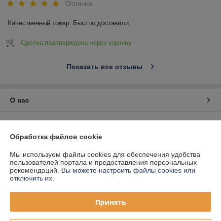
Отлично
Качественный товар. Быстро доставили.
Сделка подтверждена через корзину
Показать все отзывы
О нас
Контакты
Обработка файлов cookie
Доставка и оплата
Мы используем файлы cookies для обеспечения удобства
пользователей портала и предоставления персональных
График работы
рекомендаций.
Вы можете настроить файлы cookies или
отключить их.
Полная версия сайта
Принять
Политика обработки cookies