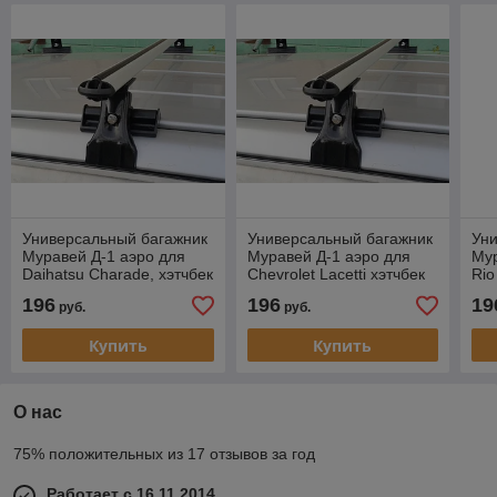
Универсальный багажник
Универсальный багажник
Ун
Муравей Д-1 аэро для
Муравей Д-1 аэро для
Мур
Daihatsu Charade, хэтчбек
Chevrolet Lacetti хэтчбек
Rio
5д, 1993-2000
5д 2003-…
20
196
196
19
руб.
руб.
Купить
Купить
О нас
75% положительных из 17 отзывов за год
Работает с 16.11.2014