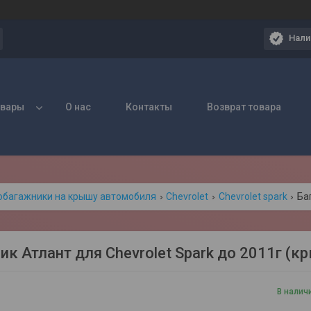
Нали
овары
О нас
Контакты
Возврат товара
обагажники на крышу автомобиля
Chevrolet
Chevrolet spark
ик Атлант для Chevrolet Spark до 2011г (к
В налич