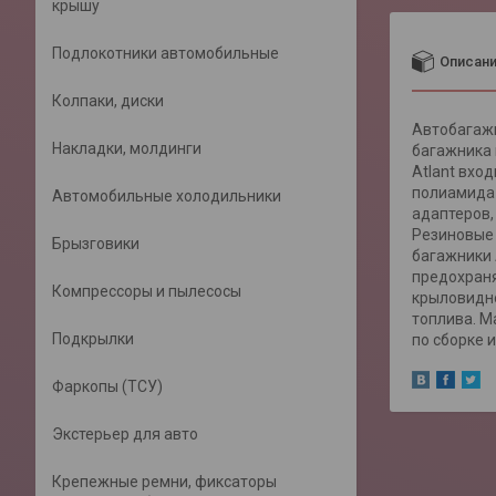
крышу
Подлокотники автомобильные
Описан
Колпаки, диски
Автобагажн
Накладки, молдинги
багажника 
Atlant вхо
полиамида 
Автомобильные холодильники
адаптеров,
Резиновые 
Брызговики
багажники 
предохраня
Компрессоры и пылесосы
крыловидно
топлива. М
Подкрылки
по сборке 
Фаркопы (ТСУ)
Экстерьер для авто
Крепежные ремни, фиксаторы