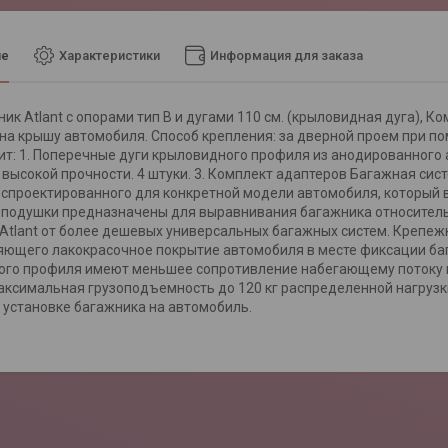
ие
Характеристики
Информация для заказа
ик Atlant с опорами тип B и дугами 110 см. (крыловидная дуга), 
на крышу автомобиля. Способ крепления: за дверной проем при 
дит: 1. Поперечные дуги крыловидного профиля из анодированного а
высокой прочности. 4 штуки. 3. Комплект адаптеров Багажная си
 спроектированного для конкретной модели автомобиля, который 
подушки предназначены для выравнивания багажника относительн
Atlant от более дешевых универсальных багажных систем. Крепе
ющего лакокрасочное покрытие автомобиля в месте фиксации баг
го профиля имеют меньшее сопротивление набегающему потоку во
аксимальная грузоподъемность до 120 кг распределенной нагрузк
и установке багажника на автомобиль.