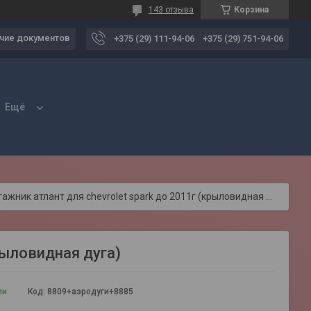
143 отзыва
Корзина
чие документов
+375 (29) 111-94-06
+375 (29) 751-94-06
Ещё
Багажник атлант для chevrolet spark до 2011г (крыловидная дуга)
рыловидная дуга)
ии
Код:
8809+аэродуги+8885