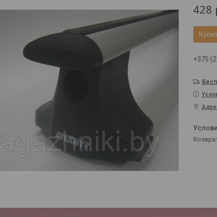
428
Купи
+375 (2
Бесп
Усло
Адре
возвра