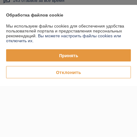
143 отзывов за всё время
Покупатель
15.07.2026
Обработка файлов cookie
Отлично
Мы используем файлы cookies для обеспечения удобства
пользователей портала и предоставления персональных
Привезли быстро. Качество ок.
рекомендаций.
Вы можете настроить файлы cookies или
отключить их.
Покупатель
06.04.2026
Принять
Отлично
Отклонить
Качественный товар. Быстро доставили.
Сделка подтверждена через корзину
Показать все отзывы
О нас
Контакты