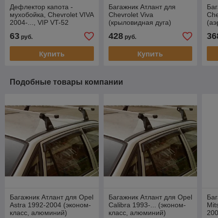
Дефлектор капота -
Багажник Атлант для
Баг
мухобойка, Chevrolet VIVA
Chevrolet Viva
Che
2004-..., VIP VT-52
(крыловидная дуга)
(аэ
63
428
36
руб.
руб.
Купить
Купить
Подобные товары компании
Багажник Атлант для Opel
Багажник Атлант для Opel
Баг
Astra 1992-2004 (эконом-
Calibra 1993-... (эконом-
Mit
класс, алюминий)
класс, алюминий)
200