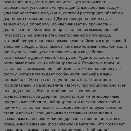
алюминия что дает им дополнительную устойчивость к
агрессивным условиям эксплуатации (атмосферные осадки,
ультрафиолетовое излучение, солевой раствор для обработки
дорожного покрытия и др.) Дуги проходят специальную
термическую обработку что увеличивает их прочность и
долговечность. Комплект опор выполнен из высокопрочной
пластмассы на основе стеклонаполненного полиамида
который придает опорам повышенную стойкость к агрессивной
внешней среде. Опоры имеют привлекательный внешний вид и
форму повышающую её прочность при воздействии
статической и динамической нагрузке. Адаптеры состоят из
резиновых подушек и набора крепежей. Резиновые подушки
выполнены из высокопрочной резины и имеют специальную
форму, которая учитывает особенности рельефа крыши
автомобиля. Это позволяет установить багажник строго
горизонтально и распределить нагрузку пропорционально всей
площади опоры. На автомобили, где крепление
осуществляется за дверной проем или за интегрированные
продольные рейлинги, набор крепежей представляет собой
прижимы выполненные из высокопрочной инструментальной
стали и покрыты специальным эластичным материалом,
созданным на основе модифицированных винил-ацетатов с
повышенной адгезией (прилипанию) к металлу. Это позволяет
сохранить лакокрасочное покрытие кузова (рейлингов)