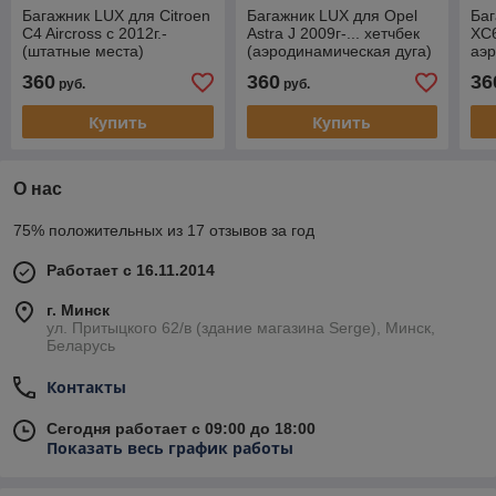
Багажник LUX для Citroen
Багажник LUX для Opel
Баг
C4 Aircross с 2012г.-
Astra J 2009г-... хетчбек
XC6
(штатные места)
(аэродинамическая дуга)
аэр
(аэродинамическая дуга)
360
360
36
руб.
руб.
Купить
Купить
О нас
75% положительных из 17 отзывов за год
Работает с 16.11.2014
г. Минск
ул. Притыцкого 62/в (здание магазина Serge), Минск,
Беларусь
Контакты
Сегодня работает с 09:00 до 18:00
Показать весь график работы