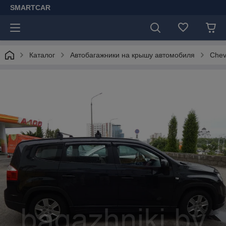
SMARTCAR
Каталог
Автобагажники на крышу автомобиля
Chev