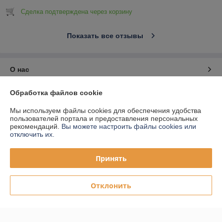
Сделка подтверждена через корзину
Показать все отзывы
О нас
Обработка файлов cookie
Контакты
Мы используем файлы cookies для обеспечения удобства
Доставка и оплата
пользователей портала и предоставления персональных
рекомендаций.
Вы можете настроить файлы cookies или
отключить их.
График работы
Принять
Полная версия сайта
Отклонить
Политика обработки cookies
Сайт создан на платформе Deal.by