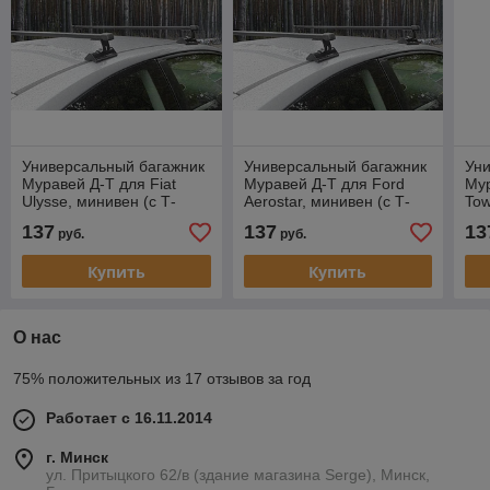
Универсальный багажник
Универсальный багажник
Ун
Муравей Д-Т для Fiat
Муравей Д-Т для Ford
Мур
Ulysse, минивен (с Т-
Aerostar, минивен (с Т-
Tow
профилем), 1994-…
профилем), 1985-1997
пр
137
137
13
руб.
руб.
Купить
Купить
О нас
75% положительных из 17 отзывов за год
Работает с 16.11.2014
г. Минск
ул. Притыцкого 62/в (здание магазина Serge), Минск,