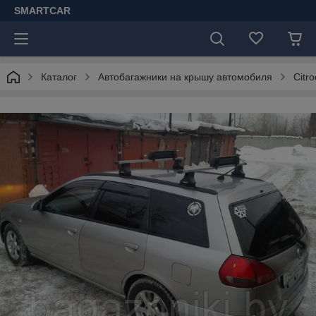
SMARTCAR
Каталог
Автобагажники на крышу автомобиля
Citr