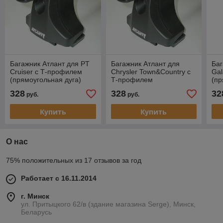
Багажник Атлант для PT
Багажник Атлант для
Баг
Cruiser с Т-профилем
Chrysler Town&Country с
Gal
(прямоугольная дуга)
Т-профилем
(пр
(прямоугольная дуга)
328
328
32
руб.
руб.
Купить
Купить
О нас
75% положительных из 17 отзывов за год
Работает с 16.11.2014
г. Минск
ул. Притыцкого 62/в (здание магазина Serge), Минск,
Беларусь