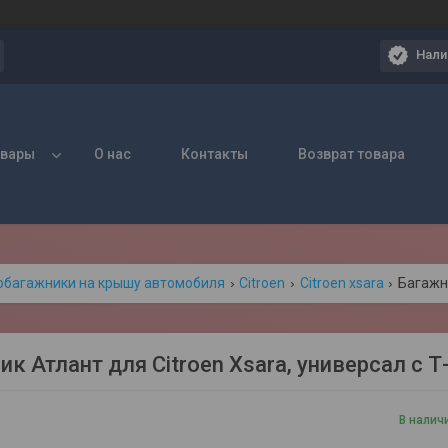
Нали
овары
О нас
Контакты
Возврат товара
обагажники на крышу автомобиля
Citroen
Citroen xsara
ик Атлант для Citroen Xsara, универсал с
В налич