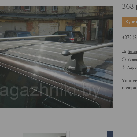
368
Купи
+375 (2
Бесп
Усло
Адре
возвра