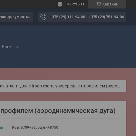
143 отзыва
Корзина
чие документов
+375 (29) 111-94-06
+375 (29) 751-94-06
Ещё
Багажник атлант для citroen xsara, универсал с т-профилем (аэродинамическая дуга)
 Т-профилем (аэродинамическая дуга)
ии
Код:
8709+аэродуги+8750