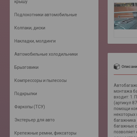
крышу
Подлокотники автомобильные
Колпаки, диски
Накладки, молдинги
Автомобильные холодильники
Описан
Брызговики
Компрессоры и пылесосы
Автобагажн
монтажа ба
Подкрылки
входит: 1.
(артикул 8
Фаркопы (ТСУ)
помощи ком
некоторых 
Экстерьер для авто
багажника 
багажных с
позволяет 
Крепежные ремни, фиксаторы