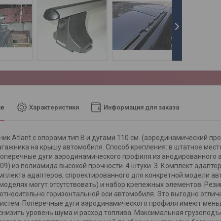
ие
Характеристики
Информация для заказа
ик Atlant с опорами тип B и дугами 110 см. (аэродинамический пр
гажника на крышу автомобиля. Способ крепления: в штатное место
 Поперечные дуги аэродинамического профиля из анодированного ал
709) из полиамида высокой прочности. 4 штуки. 3. Комплект адапт
плекта адаптеров, спроектированного для конкретной модели авт
моделях могут отсутствовать) и набор крепежных элементов. Ре
относительно горизонтальной оси автомобиля. Это выгодно отлич
истем. Поперечные дуги аэродинамического профиля имеют мень
снизить уровень шума и расход топлива. Максимальная грузоподъ