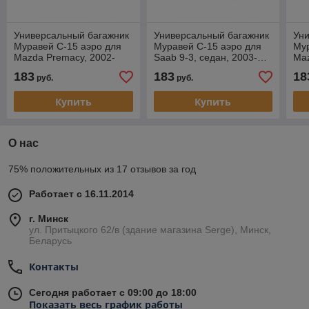
Универсальный багажник
Универсальный багажник
Ун
Муравей С-15 аэро для
Муравей С-15 аэро для
Мур
Mazda Premacy, 2002-
Saab 9-3, седан, 2003-…
Maz
2003
183
183
18
руб.
руб.
Купить
Купить
О нас
75% положительных из 17 отзывов за год
Работает с 16.11.2014
г. Минск
ул. Притыцкого 62/в (здание магазина Serge), Минск,
Беларусь
Контакты
Сегодня работает с 09:00 до 18:00
Показать весь график работы