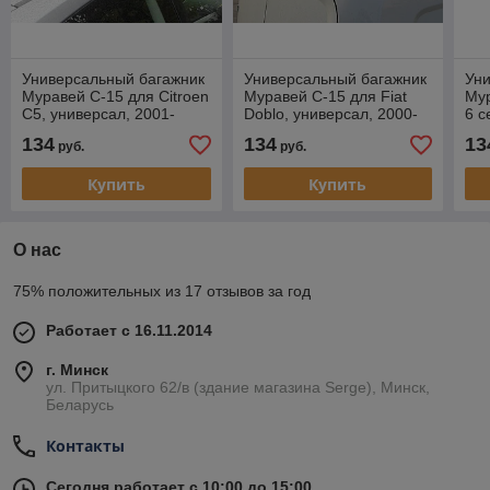
Универсальный багажник
Универсальный багажник
Ун
Муравей С-15 для Citroen
Муравей С-15 для Fiat
Му
С5, универсал, 2001-
Doblo, универсал, 2000-
6 с
2007г.г.
…
20
134
134
13
руб.
руб.
Купить
Купить
О нас
75% положительных из 17 отзывов за год
Работает с 16.11.2014
г. Минск
ул. Притыцкого 62/в (здание магазина Serge), Минск,
Беларусь
Контакты
Сегодня работает с 10:00 до 15:00