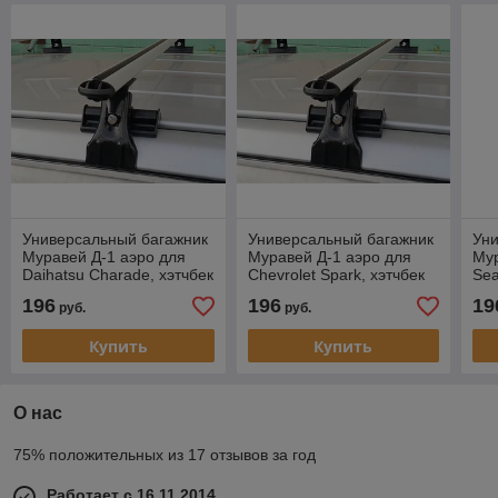
Универсальный багажник
Универсальный багажник
Ун
Муравей Д-1 аэро для
Муравей Д-1 аэро для
Мур
Daihatsu Charade, хэтчбек
Chevrolet Spark, хэтчбек
Sea
5д, 1993-2000
5д 2005-…
20
196
196
19
руб.
руб.
Купить
Купить
О нас
75% положительных из 17 отзывов за год
Работает с 16.11.2014