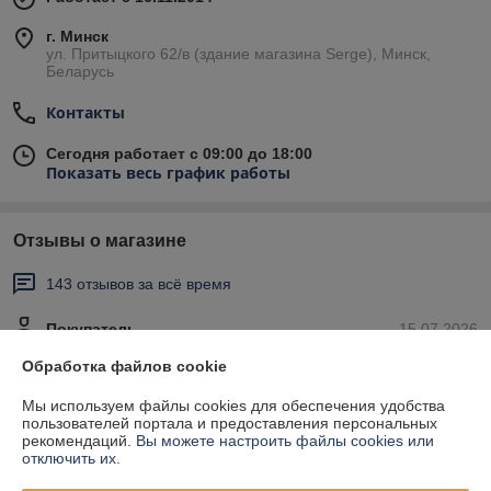
г. Минск
ул. Притыцкого 62/в (здание магазина Serge), Минск,
Беларусь
Контакты
Сегодня работает с 09:00 до 18:00
Показать весь график работы
Отзывы о магазине
143 отзывов за всё время
Покупатель
15.07.2026
Отлично
Обработка файлов cookie
Мы используем файлы cookies для обеспечения удобства
Привезли быстро. Качество ок.
пользователей портала и предоставления персональных
рекомендаций.
Вы можете настроить файлы cookies или
отключить их.
Покупатель
06.04.2026