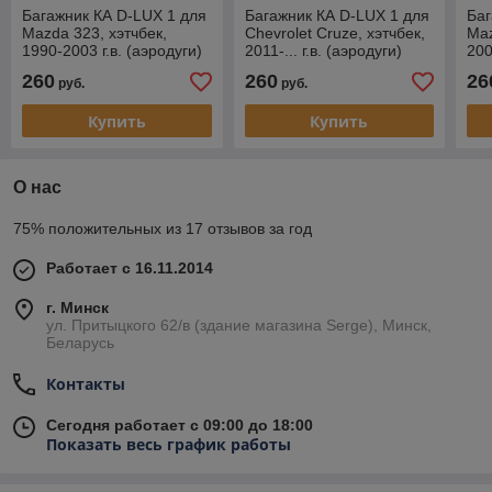
Багажник КА D-LUX 1 для
Багажник КА D-LUX 1 для
Баг
Mazda 323, хэтчбек,
Chevrolet Cruze, хэтчбек,
Maz
1990-2003 г.в. (аэродуги)
2011-... г.в. (аэродуги)
200
260
260
26
руб.
руб.
Купить
Купить
О нас
75% положительных из 17 отзывов за год
Работает с 16.11.2014
г. Минск
ул. Притыцкого 62/в (здание магазина Serge), Минск,
Беларусь
Контакты
Сегодня работает с 09:00 до 18:00
Показать весь график работы