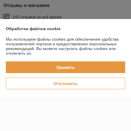
Отзывы о магазине
143 отзывов за всё время
Обработка файлов cookie
Покупатель
15.07.2026
Отлично
Мы используем файлы cookies для обеспечения удобства
пользователей портала и предоставления персональных
рекомендаций.
Вы можете настроить файлы cookies или
Привезли быстро. Качество ок.
отключить их.
Покупатель
06.04.2026
Принять
Отлично
Отклонить
Качественный товар. Быстро доставили.
Сделка подтверждена через корзину
Показать все отзывы