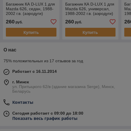
Багажник КА D-LUX 1 для
Багажник КА D-LUX 1 для
Баг
Mazda 626, седан, 1988-
Mazda 626, универсал,
Maz
2002 г.в. (аэродуги)
1988-2002 г.в. (аэродуги)
198
260
260
26
руб.
руб.
Купить
Купить
О нас
75% положительных из 17 отзывов за год
Работает с 16.11.2014
г. Минск
ул. Притыцкого 62/в (здание магазина Serge), Минск,
Беларусь
Контакты
Сегодня работает с 09:00 до 18:00
Показать весь график работы