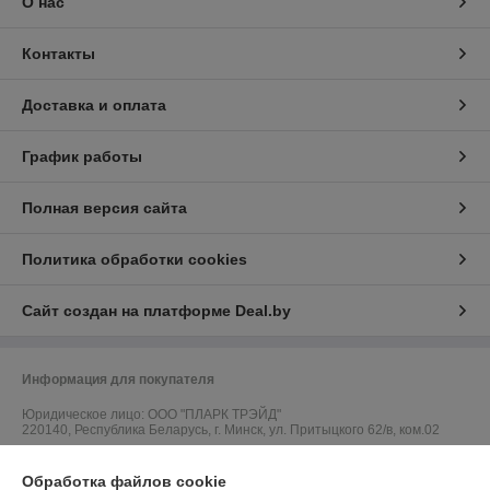
О нас
Контакты
Доставка и оплата
График работы
Полная версия сайта
Политика обработки cookies
Сайт создан на платформе Deal.by
Информация для покупателя
Юридическое лицо:
ООО "ПЛАРК ТРЭЙД"
220140, Республика Беларусь, г. Минск, ул. Притыцкого 62/в, ком.02
Регистрационный номер ЕГР: 191237904
Обработка файлов cookie