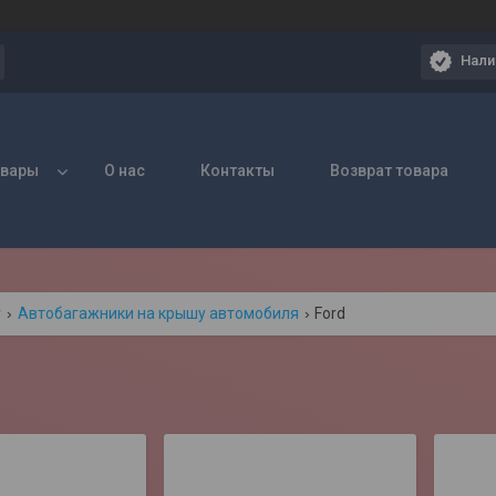
Нали
овары
О нас
Контакты
Возврат товара
г
Автобагажники на крышу автомобиля
Ford