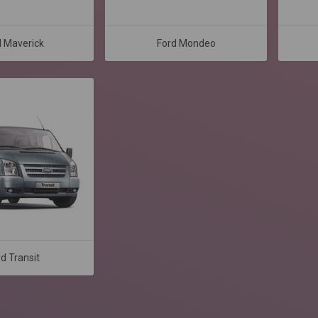
d Maverick
Ford Mondeo
d Transit