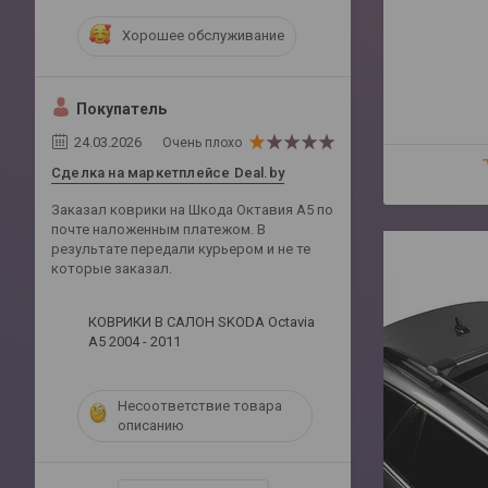
Хорошее обслуживание
Покупатель
24.03.2026
Очень плохо
Сделка на маркетплейсе Deal.by
Заказал коврики на Шкода Октавия А5 по
почте наложенным платежом. В
результате передали курьером и не те
которые заказал.
КОВРИКИ В САЛОН SKODA Octavia
A5 2004 - 2011
Несоответствие товара
описанию