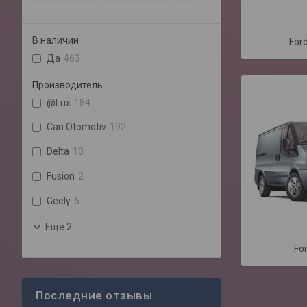
В наличии
For
Да
463
Производитель
@Lux
184
Can Otomotiv
192
Delta
10
Fusion
2
Geely
6
Еще 2
For