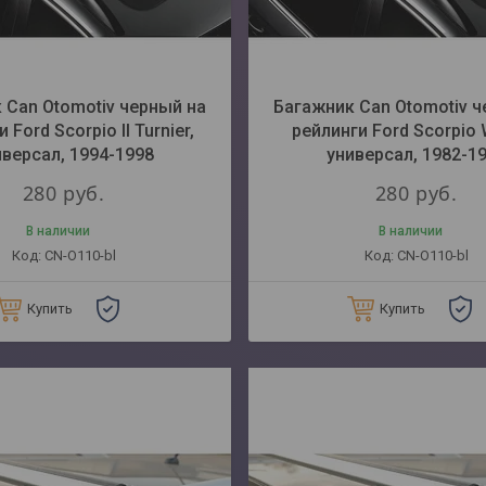
 Can Otomotiv черный на
Багажник Can Otomotiv ч
 Ford Scorpio II Turnier,
рейлинги Ford Scorpio
иверсал, 1994-1998
универсал, 1982-1
280
руб.
280
руб.
В наличии
В наличии
CN-O110-bl
CN-O110-bl
Купить
Купить