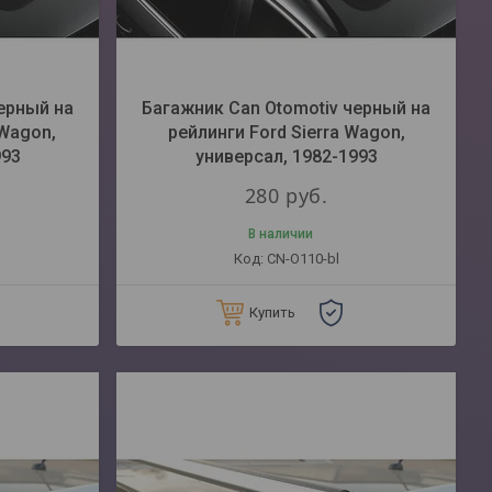
ерный на
Багажник Can Otomotiv черный на
 Wagon,
рейлинги Ford Sierra Wagon,
993
универсал, 1982-1993
280
руб.
В наличии
CN-O110-bl
Купить