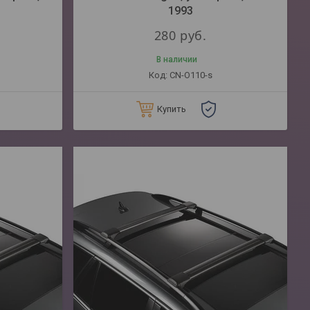
1993
280
руб.
В наличии
CN-O110-s
Купить