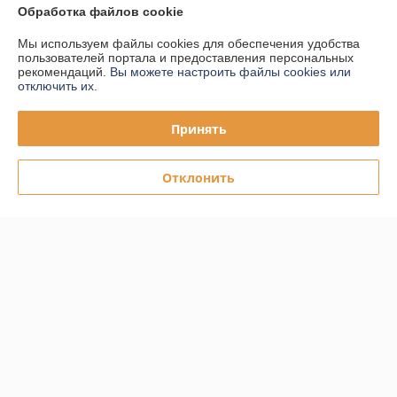
Обработка файлов cookie
Контакты
Мы используем файлы cookies для обеспечения удобства
пользователей портала и предоставления персональных
Доставка и оплата
рекомендаций.
Вы можете настроить файлы cookies или
отключить их.
График работы
Принять
Полная версия сайта
Отклонить
Политика обработки cookies
Сайт создан на платформе Deal.by
Информация для покупателя
Юридическое лицо:
ООО "ПЛАРК ТРЭЙД"
220140, Республика Беларусь, г. Минск, ул. Притыцкого 62/в, ком.02
Регистрационный номер ЕГР: 191237904
УНП: 191237904