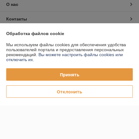
О нас
Контакты
Доставка и оплата
Обработка файлов cookie
Мы используем файлы cookies для обеспечения удобства
График работы
пользователей портала и предоставления персональных
рекомендаций.
Вы можете настроить файлы cookies или
отключить их.
Полная версия сайта
Принять
Политика обработки cookies
Отклонить
Сайт создан на платформе Deal.by
Информация для покупателя
Юридическое лицо:
ООО "ПЛАРК ТРЭЙД"
220140, Республика Беларусь, г. Минск, ул. Притыцкого 62/в, ком.02
Регистрационный номер ЕГР: 191237904